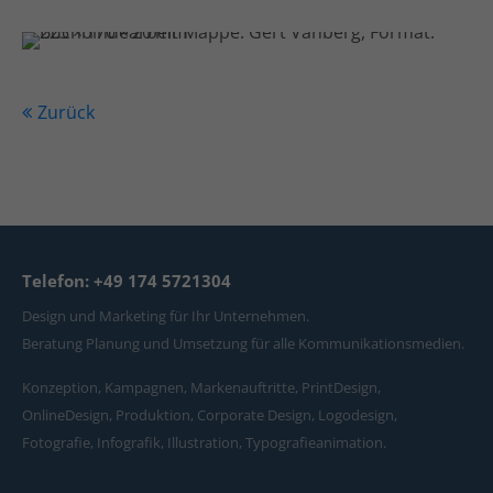
Zurück
Telefon: +49 174 5721304
Design und Marketing für Ihr Unternehmen.
Beratung Planung und Umsetzung für alle Kommunikationsmedien.
Konzeption, Kampagnen, Markenauftritte, PrintDesign,
OnlineDesign, Produktion, Corporate Design, Logodesign,
Fotografie, Infografik, Illustration, Typografieanimation.