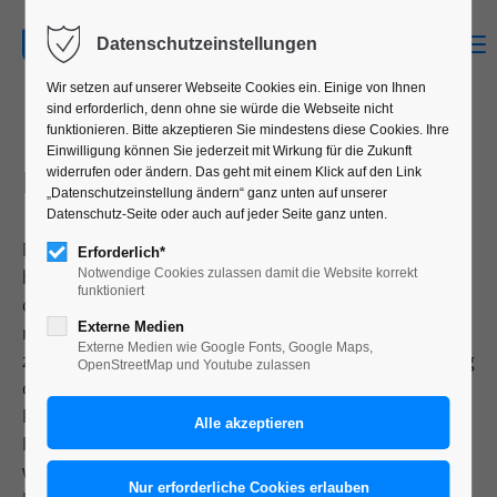
MENU
Datenschutzeinstellungen
Wir setzen auf unserer Webseite Cookies ein. Einige von Ihnen
sind erforderlich, denn ohne sie würde die Webseite nicht
funktionieren. Bitte akzeptieren Sie mindestens diese Cookies. Ihre
Einwilligung können Sie jederzeit mit Wirkung für die Zukunft
PROJEKT: +WEG.ICONS
widerrufen oder ändern. Das geht mit einem Klick auf den Link
„Datenschutzeinstellung ändern“ ganz unten auf unserer
Datenschutz-Seite oder auch auf jeder Seite ganz unten.
Mit +weg.icons wird das Thema Kreuzweg in die
Erforderlich*
heutige Bilderwelt übertragen. Die Verbild­lichung
Notwendige Cookies zulassen damit die Website korrekt
funktioniert
dieses religiösen Themas führte in der Geschichte
Externe Medien
meistens zur gestalterischen Ausschmückung und
Externe Medien wie Google Fonts, Google Maps,
zur Erweiterung des Figurenpersonals. Die Gestaltung
OpenStreetMap und Youtube zulassen
dieses Kreuzweges führt in die entgegengesetzte
Richtung. Das Hauptgestaltungsprinzip wird durch
Reduktion bestimmt. Es entstanden Wegzeichen, die
wie Hinweisschilder an modernen Flughäfen den