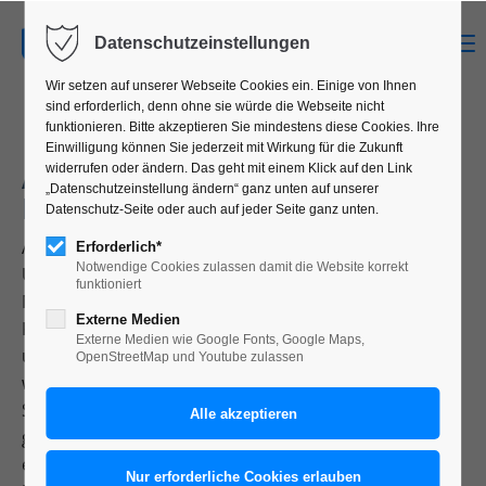
MENU
Datenschutzeinstellungen
Wir setzen auf unserer Webseite Cookies ein. Einige von Ihnen
sind erforderlich, denn ohne sie würde die Webseite nicht
funktionieren. Bitte akzeptieren Sie mindestens diese Cookies. Ihre
Einwilligung können Sie jederzeit mit Wirkung für die Zukunft
AVIALLIANCE – THE AIRPORT
widerrufen oder ändern. Das geht mit einem Klick auf den Link
„Datenschutzeinstellung ändern“ ganz unten auf unserer
MANAGEMENT COMPANY
Datenschutz-Seite oder auch auf jeder Seite ganz unten.
AviAlliance ist eines der weltweit führenden
Erforderlich*
Notwendige Cookies zulassen damit die Website korrekt
Unternehmen im Bereich des Flughafen-
funktioniert
Managements. Nach der Trennung vom HOCHTIEF-
Externe Medien
Konzern wurde es nötig, einen völlig neuen Namen
Externe Medien wie Google Fonts, Google Maps,
und ein entsprechendes Logo zu entwickeln, welches
OpenStreetMap und Youtube zulassen
weltweite Gültigkeit besitzt. In den folgenden
Schritten der Zusammenarbeit entwickelte sich die
gesamte Kommunikation des Unternehmens zu
einem stimmigen und umfassenden Corporate-