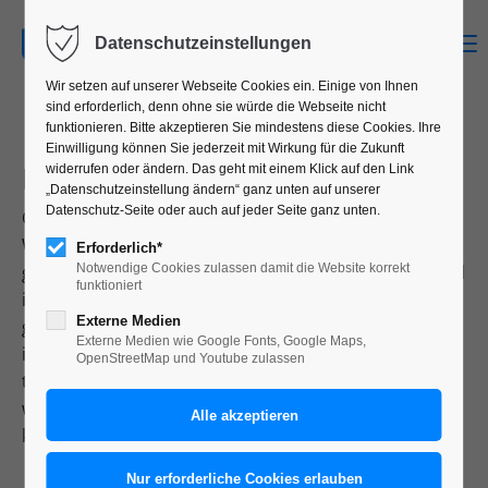
MENU
Datenschutzeinstellungen
Wir setzen auf unserer Webseite Cookies ein. Einige von Ihnen
sind erforderlich, denn ohne sie würde die Webseite nicht
funktionieren. Bitte akzeptieren Sie mindestens diese Cookies. Ihre
Einwilligung können Sie jederzeit mit Wirkung für die Zukunft
INFOGRAFIK
widerrufen oder ändern. Das geht mit einem Klick auf den Link
„Datenschutzeinstellung ändern“ ganz unten auf unserer
Datenschutz-Seite oder auch auf jeder Seite ganz unten.
Ob für Geschäftsberichte oder einfach nur
Wegbeschreibungen auf Internetseiten — individuell
Erforderlich*
gestaltete Grafiken im Stil des Corporate-Designs sind
Notwendige Cookies zulassen damit die Website korrekt
funktioniert
immer ein interessanter Eyecatcher. Aber auch gut
Externe Medien
gestaltete Balken- oder Tortendiagramme können
Externe Medien wie Google Fonts, Google Maps,
illustrativ gestaltet werden, sodass auch hier die
OpenStreetMap und Youtube zulassen
trockensten Inhalte ansprechend und unterhaltsam
wiedergegeben werden. Lassen Sie sich durch
kreative Umsetzungen überraschen.