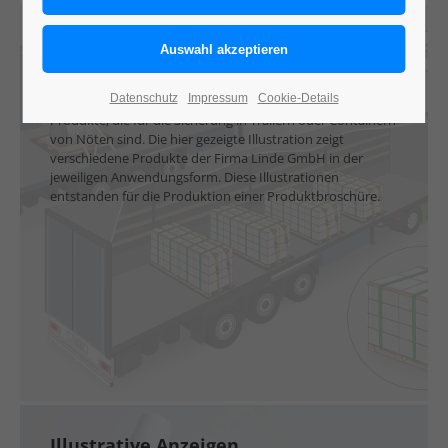
Ladungssicherung:
Trailer und Container
Datenschutz
Impressum
Cookie-Details
Dieses Beispiel für Ladungssicherung zeigt verschiedene
Produkte, die für die Sicherung in Trailern oder Containern
von Nöten sind. Die hier gezeigte Illustration zeigt
verschiedene Produkte der Firma Linde GmbH in der
jeweiligen Anwendungsform. Diese Illustrationen
entstanden für die Produktion einer Produktbroschüre.
Illustrative Anzeigen