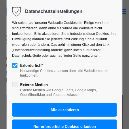
MENU
Datenschutzeinstellungen
Wir setzen auf unserer Webseite Cookies ein. Einige von Ihnen
sind erforderlich, denn ohne sie würde die Webseite nicht
„GEGEN DEN STRICH“ PROJEKT:
funktionieren. Bitte akzeptieren Sie mindestens diese Cookies. Ihre
SELINA HECHT
Einwilligung können Sie jederzeit mit Wirkung für die Zukunft
widerrufen oder ändern. Das geht mit einem Klick auf den Link
„Datenschutzeinstellung ändern“ ganz unten auf unserer
Datenschutz-Seite oder auch auf jeder Seite ganz unten.
Bachelor Abschluss-Arbeit, SoSe 2017,
Kommunikationsdesign, HOCHSCHULE Trier, von
Erforderlich*
Notwendige Cookies zulassen damit die Website korrekt
Selina Hecht
funktioniert
Betreuung: Till Neuer Dipl.-Des.
Externe Medien
Externe Medien wie Google Fonts, Google Maps,
OpenStreetMap und Youtube zulassen