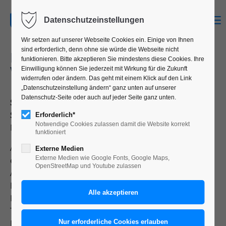
MENU
Datenschutzeinstellungen
Wir setzen auf unserer Webseite Cookies ein. Einige von Ihnen
sind erforderlich, denn ohne sie würde die Webseite nicht
BUCHGESTALTUNG: DIE
funktionieren. Bitte akzeptieren Sie mindestens diese Cookies. Ihre
VERWANDLUNG
Einwilligung können Sie jederzeit mit Wirkung für die Zukunft
widerrufen oder ändern. Das geht mit einem Klick auf den Link
„Datenschutzeinstellung ändern“ ganz unten auf unserer
Datenschutz-Seite oder auch auf jeder Seite ganz unten.
Semesterprojekt, Typografie Grundlagen, drittes
Semester, Kommunikationsdesign:
Erforderlich*
Notwendige Cookies zulassen damit die Website korrekt
Nelli Hofmann und Viktoria Truskina
funktioniert
Als Grundlage für die Buchgestaltung dient der Text
Externe Medien
Externe Medien wie Google Fonts, Google Maps,
eines Literaturklassikers. Bestandteile der
OpenStreetMap und Youtube zulassen
Aufgabenstellung sind Format, Schriftauswahl unter
Berücksichtigung der Lesbarkeit, typografischer
Rasteraufbau, Dramaturgie in der Seitenreihenfolge,
Titelei, Umsetzung eines Dummys.
Für die Gestaltung werden zusätzliche Vorgaben