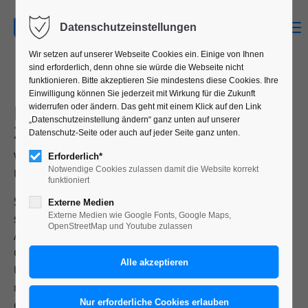
MENU
Datenschutzeinstellungen
Wir setzen auf unserer Webseite Cookies ein. Einige von Ihnen
sind erforderlich, denn ohne sie würde die Webseite nicht
funktionieren. Bitte akzeptieren Sie mindestens diese Cookies. Ihre
Einwilligung können Sie jederzeit mit Wirkung für die Zukunft
INTERDISZIPLINÄRE WOCHE
widerrufen oder ändern. Das geht mit einem Klick auf den Link
„Datenschutzeinstellung ändern“ ganz unten auf unserer
2023
Datenschutz-Seite oder auch auf jeder Seite ganz unten.
Workshop Logotype-Design: Selbstdarstellung als
Erforderlich*
Notwendige Cookies zulassen damit die Website korrekt
Unternehmer oder Freiberufler.
funktioniert
Studierende erarbeiten ein Erscheinungsbild für sich
Externe Medien
Externe Medien wie Google Fonts, Google Maps,
selbst als potenziell Selbständige (Grafik-Designer,
OpenStreetMap und Youtube zulassen
Architekten, Modedesigner usw.) oder für eine fiktive
Geschäftssituation im kleinen Format (Agentur, Büro,
Unternehmen, Laden, Gastronomie usw.). Wie würde
man sich in der entsprechenden Branche darstellen –
eher seriös und klassisch oder eher originell und