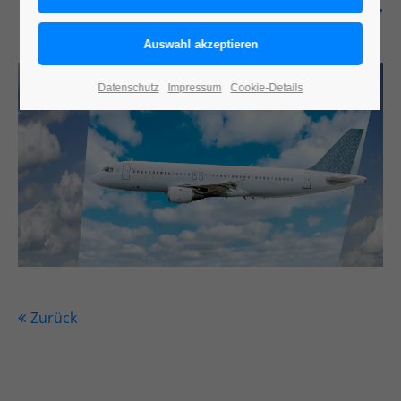
AviAlliance“ können Sie hier ansehen …
Datenschutz
Impressum
Cookie-Details
Zurück