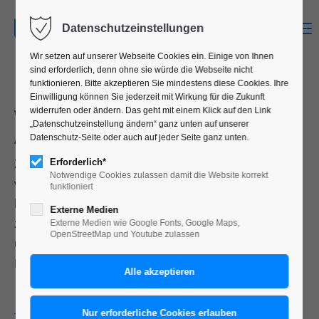
MENU
Datenschutzeinstellungen
Wir setzen auf unserer Webseite Cookies ein. Einige von Ihnen
sind erforderlich, denn ohne sie würde die Webseite nicht
funktionieren. Bitte akzeptieren Sie mindestens diese Cookies. Ihre
Einwilligung können Sie jederzeit mit Wirkung für die Zukunft
WEIHNACHTSMAILING MAL
widerrufen oder ändern. Das geht mit einem Klick auf den Link
„Datenschutzeinstellung ändern“ ganz unten auf unserer
ANDERS.
Datenschutz-Seite oder auch auf jeder Seite ganz unten.
Zum gerade zurückliegenden Jahreswechsel
Erforderlich*
Notwendige Cookies zulassen damit die Website korrekt
veröffentlichte unser Kunde AviAlliance eine
funktioniert
besonders wertig produzierte Weihnachtskarte
Externe Medien
zusammen mit einem eigens hergestellten
Externe Medien wie Google Fonts, Google Maps,
OpenStreetMap und Youtube zulassen
ungewöhnlichen Animationskurzfilm. Eine kleine
Image-Kampagne zum Jahreswechsel.
Den Film „A festive flight with