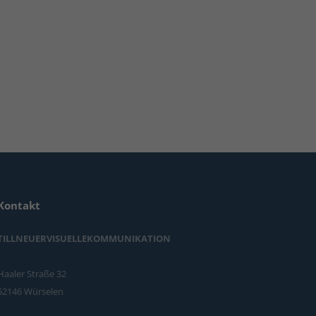
Kontakt
TILLNEUERVISUELLEKOMMUNIKATION
Haaler Straße 32
52146 Würselen