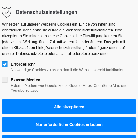
hallo@tillneuer.de
Datenschutzeinstellungen
Wir setzen auf unserer Webseite Cookies ein. Einige von Ihnen sind
erforderlich, denn ohne sie würde die Webseite nicht funktionieren. Bitte
akzeptieren Sie mindestens diese Cookies. Ihre Einwilligung können Sie
jederzeit mit Wirkung für die Zukunft widerrufen oder ändern. Das geht mit
einem Klick auf den Link „Datenschutzeinstellung ändern“ ganz unten auf
ystem TR:15
unserer Datenschutz-Seite oder auch auf jeder Seite ganz unten.
Erforderlich*
SIGN- UND KULTURTAGE
Notwendige Cookies zulassen damit die Website korrekt funktioniert
Externe Medien
Externe Medien wie Google Fonts, Google Maps, OpenStreetMap und
 Konzept entwickelt, dass wie ein Leitsystem durch die
Youtube zulassen
12 Standorte wurden beschriftete auffällige Tonnen mit
uf den jeweiligen Standort hinweisen. Zusätzlich
g der Programmhefte integriert.