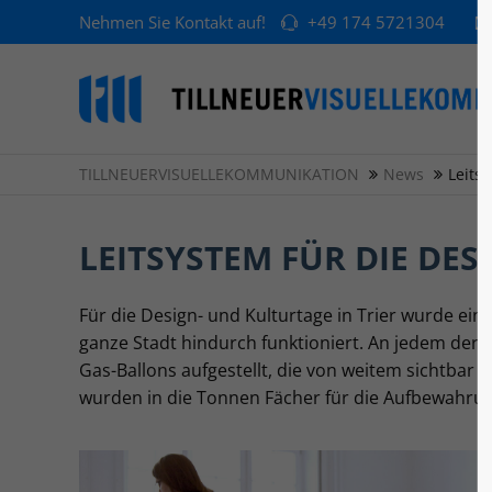
Nehmen Sie Kontakt auf!
+49 174 5721304
TILLNEUERVISUELLEKOMMUNIKATION
News
Leits
LEITSYSTEM FÜR DIE DE
Für die Design- und Kulturtage in Trier wurde ein
ganze Stadt hindurch funktioniert. An jedem der 
Gas-Ballons aufgestellt, die von weitem sichtbar a
wurden in die Tonnen Fächer für die Aufbewahrun