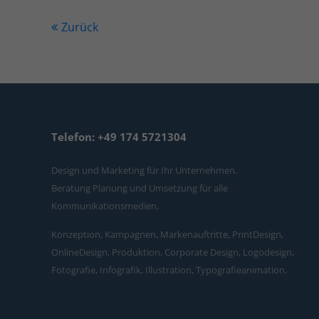
Zurück
Telefon: +49 174 5721304
Design und Marketing für Ihr Unternehmen.
Beratung Planung und Umsetzung für alle
Kommunikationsmedien.
Konzeption, Kampagnen, Markenauftritte, PrintDesign,
OnlineDesign, Produktion, Corporate Design, Logodesign,
Fotografie, Infografik, Illustration, Typografieanimation.