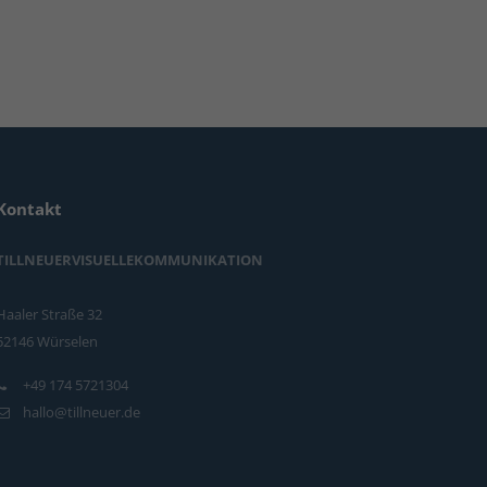
Kontakt
TILLNEUERVISUELLEKOMMUNIKATION
Haaler Straße 32
52146 Würselen
+49 174 5721304
hallo@tillneuer.de