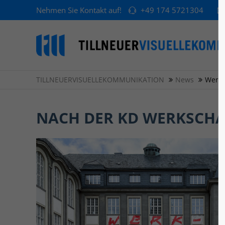
Nehmen Sie Kontakt auf!
+49 174 5721304
TILLNEUERVISUELLEKOMMUNIKATION
News
Werks
NACH DER KD WERKSCHA