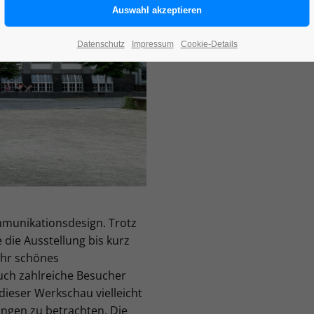
Datenschutz
Impressum
Cookie-Details
mmunikationsdesign. Trotz
die Ausstellung bis kurz
sehr schönes
uch zahlreiche Besucher
 dieser Werkschau vielleicht
ngen zu betrachten. Die