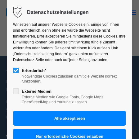
MENU
Datenschutzeinstellungen
Wir setzen auf unserer Webseite Cookies ein. Einige von Ihnen
sind erforderlich, denn ohne sie würde die Webseite nicht
funktionieren. Bitte akzeptieren Sie mindestens diese Cookies. Ihre
Einwilligung können Sie jederzeit mit Wirkung für die Zukunft
widerrufen oder ändern. Das geht mit einem Klick auf den Link
„Datenschutzeinstellung ändern“ ganz unten auf unserer
Datenschutz-Seite oder auch auf jeder Seite ganz unten.
Telefon: +49 174 5721304
Erforderlich*
Notwendige Cookies zulassen damit die Website korrekt
Design und Marketing für Ihr Unternehmen.
funktioniert
Beratung Planung und Umsetzung für alle Kommunikationsmedien.
Externe Medien
Externe Medien wie Google Fonts, Google Maps,
Konzeption, Kampagnen, Markenauftritte, PrintDesign,
OpenStreetMap und Youtube zulassen
OnlineDesign, Produktion, Corporate Design, Logodesign,
Fotografie, Infografik, Illustration, Typografieanimation.
Weitere Informationen