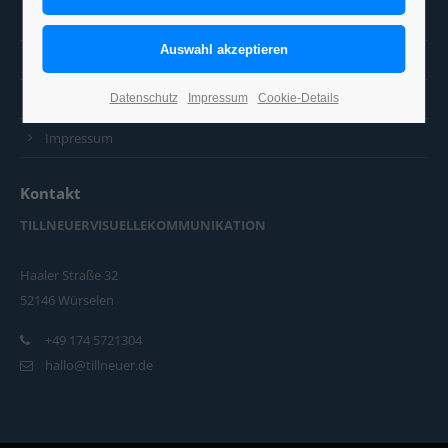
AGB
Datenschutz
Datenschutzeinstellung ändern
Datenschutz
Impressum
Cookie-Details
Impressum
Kontakt
TILLNEUERVISUELLEKOMMUNIKATION
Haaler Straße 32
52146 Würselen
+49 174 5721304
hallo@tillneuer.de