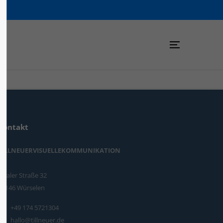
Kontakt
TILLNEUERVISUELLEKOMMUNIKATION
Haaler Straße 32
52146 Würselen
+49 174 5721304
hallo@tillneuer.de