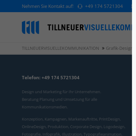
Nehmen Sie Kontakt auf!
+49 174 5721304
TILLNEUERVISUELLEKOMMUNIKATION
Grafik-Design
Telefon: +49 174 5721304
Design und Marketing für Ihr Unternehmen.
Beratung Planung und Umsetzung für alle
Kommunikationsmedien.
Konzeption, Kampagnen, Markenauftritte, PrintDesign,
OnlineDesign, Produktion, Corporate Design, Logodesign,
Fotografie, Infografik, Illustration, Typografieanimation.